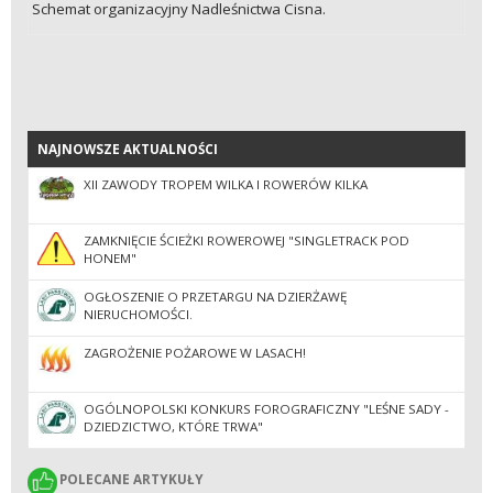
Schemat organizacyjny Nadleśnictwa Cisna.
NAJNOWSZE AKTUALNOŚCI
NAJNOWSZE AKTUALNOŚCI
XII ZAWODY TROPEM WILKA I ROWERÓW KILKA
ZAMKNIĘCIE ŚCIEŻKI ROWEROWEJ "SINGLETRACK POD
HONEM"
OGŁOSZENIE O PRZETARGU NA DZIERŻAWĘ
NIERUCHOMOŚCI.
ZAGROŻENIE POŻAROWE W LASACH!
OGÓLNOPOLSKI KONKURS FOROGRAFICZNY "LEŚNE SADY -
DZIEDZICTWO, KTÓRE TRWA"
POLECANE ARTYKUŁY
POLECANE ARTYKUŁY