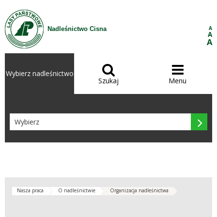
Przejdź do treści
A
Nadleśnictwo Cisna
A
A


Wybierz nadleśnictwo
Szukaj
Menu

Nasza praca
O nadleśnictwie
Organizacja nadleśnictwa