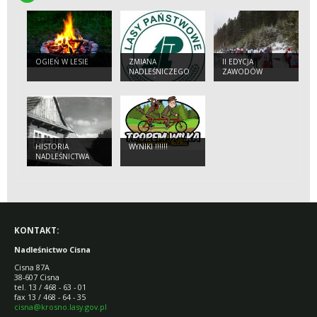
OGIEŃ W LESIE
ZMIANA
II EDYCJA
NADLEŚNICZEGO
ZAWODÓW
NADLEŚNICTWA
TROPEM WILKA
CISNA
HISTORIA
WYNIKI !!!!!!
NADLEŚNICTWA
KONTAKT:
Nadleśnictwo Cisna
Cisna 87A
38-607 Cisna
tel. 13 / 468 - 63 - 01
fax 13 / 468 - 64 - 35
cisna@krosno.lasy.gov.pl