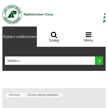
Przejdź do treści
A
Nadleśnictwo Cisna
A
A


Wybierz nadleśnictwo
Szukaj
Menu

Informacje
Ochrona danych osobowych