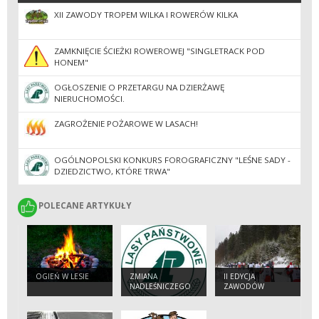
XII ZAWODY TROPEM WILKA I ROWERÓW KILKA
ZAMKNIĘCIE ŚCIEŻKI ROWEROWEJ "SINGLETRACK POD
HONEM"
OGŁOSZENIE O PRZETARGU NA DZIERŻAWĘ
NIERUCHOMOŚCI.
ZAGROŻENIE POŻAROWE W LASACH!
OGÓLNOPOLSKI KONKURS FOROGRAFICZNY "LEŚNE SADY -
DZIEDZICTWO, KTÓRE TRWA"
POLECANE ARTYKUŁY
POLECANE ARTYKUŁY
OGIEŃ W LESIE
ZMIANA
II EDYCJA
NADLEŚNICZEGO
ZAWODÓW
NADLEŚNICTWA
TROPEM WILKA
CISNA