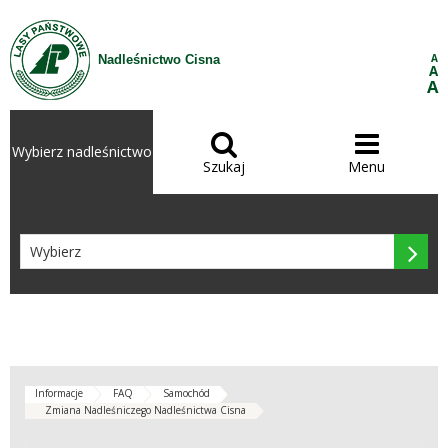
Przejdź do treści
A
Nadleśnictwo Cisna
A
A


Wybierz nadleśnictwo
Szukaj
Menu

Informacje
FAQ
Samochód
Zmiana Nadleśniczego Nadleśnictwa Cisna