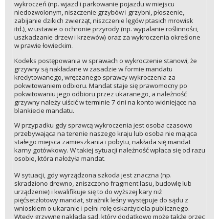
wykroczeń (np. wjazd i parkowanie pojazdu w miejscu
niedozwolonym, niszczenie grzybów i grzybni, płoszenie,
zabijanie dzikich zwierząt, niszczenie lęgów ptasich mrowisk
itd.), w ustawie o ochronie przyrody (np. wypalanie roślinności,
uszkadzanie drzew i krzewów) oraz za wykroczenia określone
w prawie łowieckim.
Kodeks postępowania w sprawach o wykroczenie stanowi, że
grzywny są nakładane w zasadzie w formie mandatu
kredytowanego, wręczanego sprawcy wykroczenia za
pokwitowaniem odbioru. Mandat staje się prawomocny po
pokwitowaniu jego odbioru przez ukaranego, a należność
grzywny należy uiścić w terminie 7 dni na konto widniejące na
blankiecie mandatu.
W przypadku gdy sprawcą wykroczenia jest osoba czasowo
przebywająca na terenie naszego kraju lub osoba nie mająca
stałego miejsca zamieszkania i pobytu, nakłada się mandat
karny gotówkowy. W takiej sytuacji należność wpłaca się od razu
osobie, która nałożyła mandat.
W sytuacji, gdy wyrządzona szkoda jest znaczna (np.
skradziono drewno, zniszczono fragment lasu, budowlę lub
urządzenie) i kwalifikuje się to do wyższej kary niż
pięćsetzłotowy mandat, strażnik leśny występuje do sądu z
wnioskiem o ukaranie i pełni rolę oskarżyciela publicznego.
Wtedy grzywnę nakłada sąd, który dodatkowo może także orzec