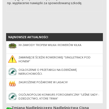
np. wypłacenie nawiązki za spowodowaną szkodę.
NAJNOWSZE AKTUALNOŚCI
NAJNOWSZE AKTUALNOŚCI
XII ZAWODY TROPEM WILKA I ROWERÓW KILKA
ZAMKNIĘCIE ŚCIEŻKI ROWEROWEJ "SINGLETRACK POD
HONEM"
OGŁOSZENIE O PRZETARGU NA DZIERŻAWĘ
NIERUCHOMOŚCI.
ZAGROŻENIE POŻAROWE W LASACH!
OGÓLNOPOLSKI KONKURS FOROGRAFICZNY "LEŚNE SADY -
DZIEDZICTWO, KTÓRE TRWA"
Zmiana Nadleśniczego Nadleśnictwa Cisna