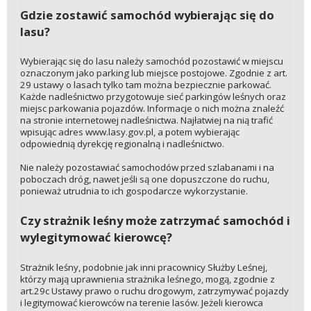
Gdzie zostawić samochód wybierając się do
lasu?
Wybierając się do lasu należy samochód pozostawić w miejscu
oznaczonym jako parking lub miejsce postojowe. Zgodnie z art.
29 ustawy o lasach tylko tam można bezpiecznie parkować.
Każde nadleśnictwo przygotowuje sieć parkingów leśnych oraz
miejsc parkowania pojazdów. Informacje o nich można znaleźć
na stronie internetowej nadleśnictwa. Najłatwiej na nią trafić
wpisując adres www.lasy.gov.pl, a potem wybierając
odpowiednią dyrekcję regionalną i nadleśnictwo.
Nie należy pozostawiać samochodów przed szlabanami i na
poboczach dróg, nawet jeśli są one dopuszczone do ruchu,
ponieważ utrudnia to ich gospodarcze wykorzystanie.
Czy strażnik leśny może zatrzymać samochód i
wylegitymować kierowcę?
Strażnik leśny, podobnie jak inni pracownicy Służby Leśnej,
którzy mają uprawnienia strażnika leśnego, mogą, zgodnie z
art.29c Ustawy prawo o ruchu drogowym, zatrzymywać pojazdy
i legitymować kierowców na terenie lasów. Jeżeli kierowca