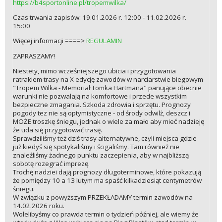
https://b4sportonline.pl/tropemwilka/
Czas trwania zapisów: 19.01.2026 r. 12:00 - 11.02.2026 r.
15:00
Więcej informacji ====>
REGULAMIN
ZAPRASZAMY!
Niestety, mimo wcześniejszego ubicia i przygotowania
ratrakiem trasy na X edycję zawodów w narciarstwie biegowym
"Tropem Wilka - Memoriał Tomka Hartmana" panujące obecnie
warunki nie pozwalają na komfortowe i przede wszystkim
bezpieczne zmagania. Szkoda zdrowia i sprzętu. Prognozy
pogody tez nie są optymistyczne - od środy odwilż, deszcz i
MOŻE troszkę śniegu, jednak o wiele za mało aby mieć nadzieję
że uda się przygotować trasę.
Sprawdziliśmy też dziś trasy alternatywne, czyli miejsca gdzie
już kiedyś się spotykaliśmy i ścigaliśmy. Tam również nie
znaleźliśmy żadnego punktu zaczepienia, aby w najbliższą
sobotę rozegrać imprezę.
Trochę nadziei dają prognozy długoterminowe, które pokazują
że pomiędzy 10 a 13 lutym ma spaść kilkadziesiąt centymetrów
śniegu.
W związku z powyższym PRZEKŁADAMY termin zawodów na
14.02.2026 roku.
Wolelibyśmy co prawda termin o tydzień później, ale wiemy że