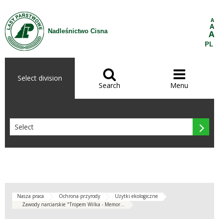
Skip to Content
A
A
Nadleśnictwo Cisna
A
PL


Select division
Search
Menu

Nasza praca
Ochrona przyrody
Użytki ekologiczne
Zawody narciarskie "Tropem Wilka - Memor...