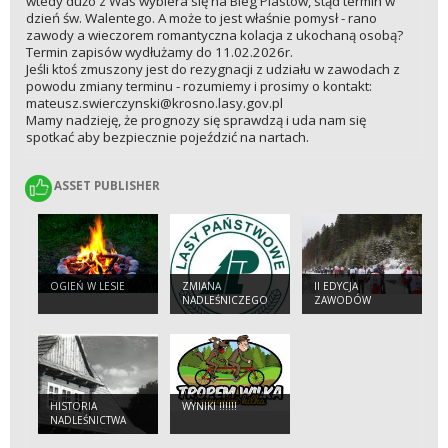
wtedy dużo z Was wybiera się na Bieg Piastów, stąd termin w
dzień św. Walentego. A może to jest właśnie pomysł - rano
zawody a wieczorem romantyczna kolacja z ukochaną osobą?
Termin zapisów wydłużamy do 11.02.2026r.
Jeśli ktoś zmuszony jest do rezygnacji z udziału w zawodach z
powodu zmiany terminu - rozumiemy i prosimy o kontakt:
mateusz.swierczynski@krosno.lasy.gov.pl
Mamy nadzieję, że prognozy się sprawdzą i uda nam się
spotkać aby bezpiecznie pojeździć na nartach.
ASSET PUBLISHER
ASSET PUBLISHER
OGIEŃ W LESIE
ZMIANA
II EDYCJA
NADLEŚNICZEGO
ZAWODÓW
NADLEŚNICTWA
TROPEM WILKA
CISNA
HISTORIA
WYNIKI !!!!!!
NADLEŚNICTWA