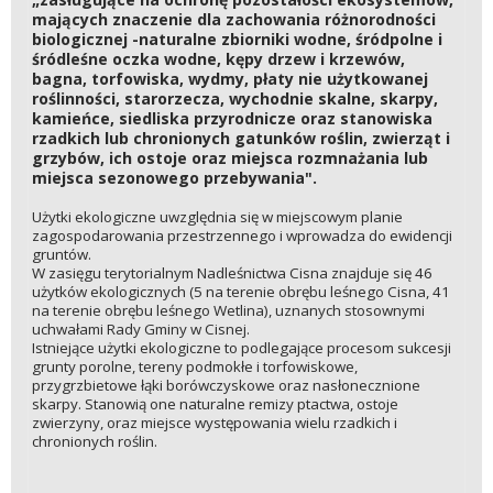
mających znaczenie dla zachowania różnorodności
biologicznej -naturalne zbiorniki wodne, śródpolne i
śródleśne oczka wodne, kępy drzew i krzewów,
bagna, torfowiska, wydmy, płaty nie użytkowanej
roślinności, starorzecza, wychodnie skalne, skarpy,
kamieńce, siedliska przyrodnicze oraz stanowiska
rzadkich lub chronionych gatunków roślin, zwierząt i
grzybów, ich ostoje oraz miejsca rozmnażania lub
miejsca sezonowego przebywania".
Użytki ekologiczne uwzględnia się w miejscowym planie
zagospodarowania przestrzennego i wprowadza do ewidencji
gruntów.
W zasięgu terytorialnym Nadleśnictwa Cisna znajduje się 46
użytków ekologicznych (5 na terenie obrębu leśnego Cisna, 41
na terenie obrębu leśnego Wetlina), uznanych stosownymi
uchwałami Rady Gminy w Cisnej.
Istniejące użytki ekologiczne to podlegające procesom sukcesji
grunty porolne, tereny podmokłe i torfowiskowe,
przygrzbietowe łąki borówczyskowe oraz nasłonecznione
skarpy. Stanowią one naturalne remizy ptactwa, ostoje
zwierzyny, oraz miejsce występowania wielu rzadkich i
chronionych roślin.